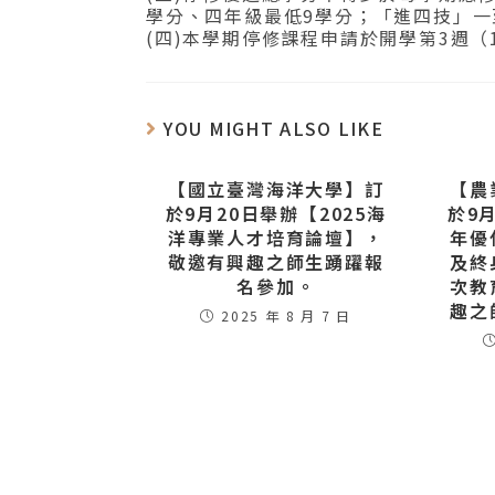
學分、四年級最低9學分；「進四技」一
(四)本學期停修課程申請於開學第3週（1
YOU MIGHT ALSO LIKE
【國立臺灣海洋大學】訂
【農
於9月20日舉辦【2025海
於9月
洋專業人才培育論壇】，
年優
敬邀有興趣之師生踴躍報
及終
名參加。
次教
趣之
2025 年 8 月 7 日