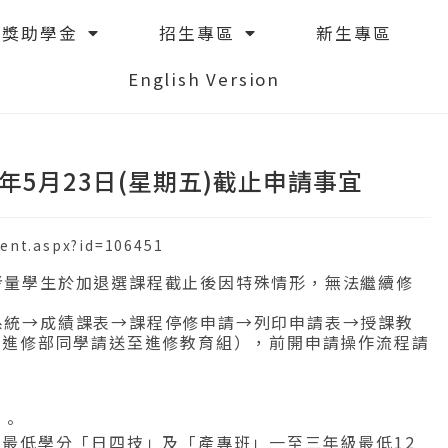
獎助學金
招生專區
新生專區
English Version
4年5月23日(星期五)截止申請事宜
tent.aspx?id=106451
考量學生於加退選課程截止後因特殊情形，無法繼續修
系統→成績課表→課程停修申請→列印申請表→授課教
（進修部同學請送至進修教育組），前開申請操作流程請
修。
修最低學分「日四技」及「產專班」一至三年級最低12