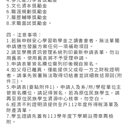
5.文化資本獎勵金
6.職涯規劃獎勵金
7.履歷輔導獎勵金
8.求職面試獎勵金。
四、注意事項：
1.若無申辦安心學習助學金之讀書會者，無法單獨
申請適性發展方案任何一項補助項目。
2.請至學務資訊管理系統列印最新申請表單，勿沿
用舊表，使用舊表將不予受理申請。
3.申請表單簽名欄位需列印後親自簽名。
4.如父母已離異，僅能提供父或母一方之財稅證明
者，請事先簽署無法取得切結書並詳細敘述原因(附
件三)。
5.申請表(要點附件1)，申請人及系/所/學程單位主
管簽名欄位，請記得簽名，若為原住民族學生，請
再至原住民族學生資源中心核章，勿空白。
6.經濟不利證明須提供全戶112年度所得稅清單及
財產清單。
7.學生證請先蓋有113學年度下學期註冊章再檢
附。