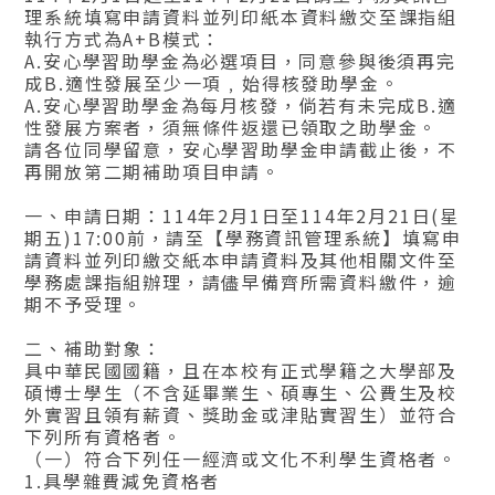
理系統填寫申請資料並列印紙本資料繳交至課指組
執行方式為A+B模式：
A.安心學習助學金為必選項目，同意參與後須再完
成B.適性發展至少一項﹐始得核發助學金。
A.安心學習助學金為每月核發，倘若有未完成B.適
性發展方案者，須無條件返還已領取之助學金。
請各位同學留意，安心學習助學金申請截止後，不
再開放第二期補助項目申請。
一、申請日期：114年2月1日至114年2月21日(星
期五)17:00前，請至【學務資訊管理系統】填寫申
請資料並列印繳交紙本申請資料及其他相關文件至
學務處課指組辦理，請儘早備齊所需資料繳件，逾
期不予受理。
二、補助對象：
具中華民國國籍，且在本校有正式學籍之大學部及
碩博士學生（不含延畢業生、碩專生、公費生及校
外實習且領有薪資、獎助金或津貼實習生）並符合
下列所有資格者。
（一）符合下列任一經濟或文化不利學生資格者。
1.具學雜費減免資格者