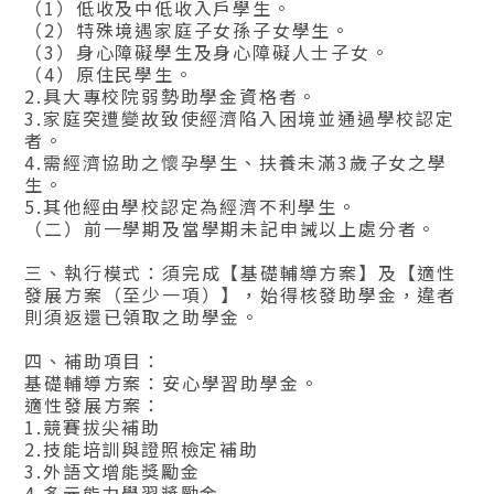
（1）低收及中低收入戶學生。
（2）特殊境遇家庭子女孫子女學生。
（3）身心障礙學生及身心障礙人士子女。
（4）原住民學生。
2.具大專校院弱勢助學金資格者。
3.家庭突遭變故致使經濟陷入困境並通過學校認定
者。
4.需經濟協助之懷孕學生、扶養未滿3歲子女之學
生。
5.其他經由學校認定為經濟不利學生。
（二）前一學期及當學期未記申誡以上處分者。
三、執行模式：須完成【基礎輔導方案】及【適性
發展方案（至少一項）】，始得核發助學金，違者
則須返還已領取之助學金。
四、補助項目：
基礎輔導方案：安心學習助學金。
適性發展方案：
1.競賽拔尖補助
2.技能培訓與證照檢定補助
3.外語文增能獎勵金
4.多元能力學習獎勵金