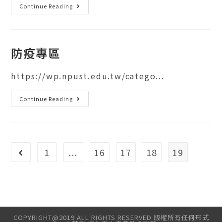
Continue Reading
防疫專區
https://wp.npust.edu.tw/catego...
Continue Reading
1
...
16
17
18
19
COPYRIGHT@2019 ALL RIGHTS RESERVED 版權所有任何形式